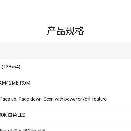
产品规格
 (128x64)
RAM/ 2MB ROM
 Page up, Page down, Scan with power,on/off feature
000K 白色LED