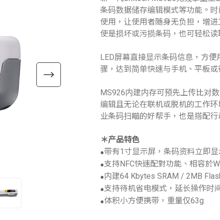
条码数据储存编辑模式等功能。时
使用，让使用者随身无负担，增进
使是损坏或污损条码，也可轻松读
LED屏幕直接显示条码信息，方便
骤，达到简单快速与手机、平板或
MS926内建内存可预先上传比对数
编辑且无论在联机或脱机的工作环境下
业条码扫瞄的好帮手，也是搭配行
＊产品特色
带有1寸显示屏，条码资料立即显
●
支持NFC快速配對功能、相容於Window
●
内建64 Kbytes SRAM / 2MB
●
支持待机省电模式，延长操作时
●
体积小方便携带，重量仅63g
●