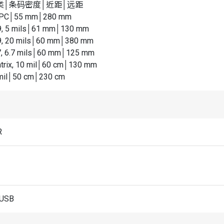
类│条码密度│近距│远距
UPC│55 mm│280 mm
9, 5 mils│61 mm│130 mm
9, 20 mils│60 mm│380 mm
, 6.7 mils│60 mm│125 mm
trix, 10 mil│60 cm│130 mm
 mil│50 cm│230 cm
R
 USB