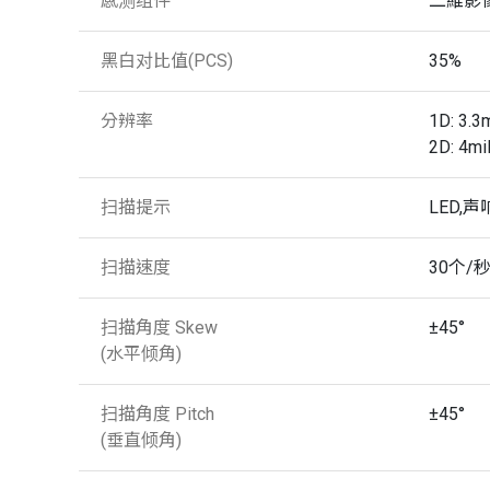
感测组件
二維影像式 
黑白对比值(PCS)
35%
分辨率
1D: 3.3m
2D: 4mi
扫描提示
LED,声
扫描速度
30个/
扫描角度 Skew
±45°
(水平倾角)
扫描角度 Pitch
±45°
(垂直倾角)