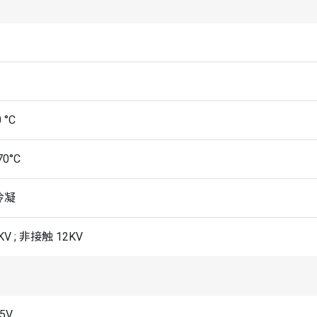
 °C
70°C
冷凝
KV ; 非接触 12KV
5V