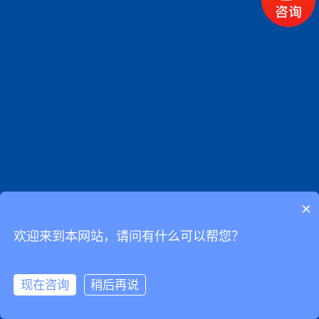
送出
解决方案
仓储管理
RFID应用方案
物流运输应用
智慧零售应用
智慧医疗与UDI医材管理
工业自动化与智慧制造
×
停车开单管理与现场服务
欢迎来到本网站，请问有什么可以帮您？
产品资讯
现在咨询
稍后再说
数据采集终端