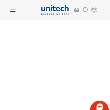
Home
联系我们
联络表单
想进一步了解unitech的产品或服务，欢迎透过以下表单
与我们联系，我们将竭诚为您服务！贴心提醒 : 所有标
示* 星号的栏位为必填资料，谢谢您的配合.